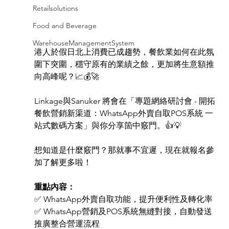
Retailsolutions
Food and Beverage
WarehouseManagementSystem
港人於假日北上消費已成趨勢，餐飲業如何在此氛
圍下突圍，穩守原有的業績之餘，更加將生意額推
向高峰呢？📈💰🚀
Linkage與Sanuker 將會在「專題網絡研討會 - 開拓
餐飲營銷新渠道：WhatsApp外賣自取POS系統 一
站式數碼方案」與你分享箇中竅門。👍💡
想知道是什麼竅門？那就事不宜遲，現在就報名參
加了解更多啦！
重點內容：
✅ WhatsApp外賣自取功能，提升便利性及轉化率
✅ WhatsApp營銷及POS系統無縫對接，自動發送
推廣整合營運流程