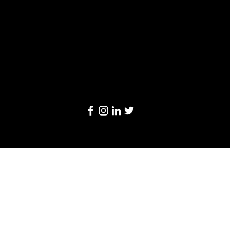
Limited
20/F, Leighton Centre, 77 Leighton Road,
Causeway Bay, Hong Kong
Email:
info@linkage-retail.com
Tel: (852) 3157 1384
© 2024 by Linkage Retail Solutions Limited