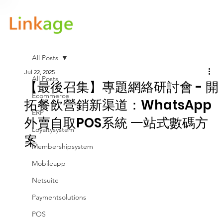
All Posts
Jul 22, 2025
All Posts
【最後召集】專題網絡研討會 - 開
Ecommerce
拓餐飲營銷新渠道：WhatsApp
ERP
外賣自取POS系統 一站式數碼方
Loyaltysystem
案
Membershipsystem
Mobileapp
Netsuite
Paymentsolutions
POS