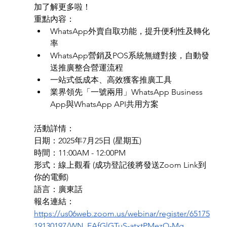
加了解更多啦！
重點內容：
WhatsApp外賣自取功能，提升便利性及轉化
率
WhatsApp營銷及POS系統無縫對接，自動發
送推廣整合營運流程
一站式低成本、高效獲客推廣工具
業界領先「一號兩用」WhatsApp Business 
App與WhatsApp API共用方案
活動詳情：
日期：2025年7月25日 (星期五)
時間：11:00AM - 12:00PM
形式：線上觀看 (成功登記後將發送Zoom Link到
你的電郵)
語言：廣東話
報名連結：
https://us06web.zoom.us/webinar/register/65175
19130197/WN_EAfGlGTuS-atxtPMezQ-Mg