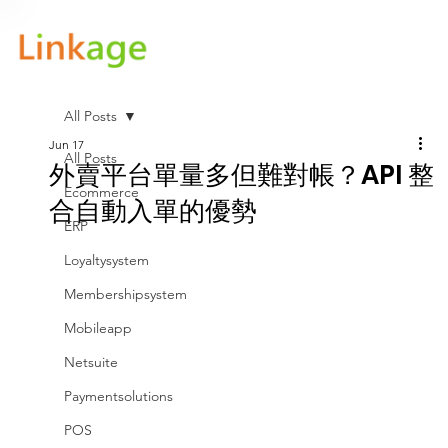
All Posts
Jun 17
All Posts
外賣平台單量多但難對帳？API 整
Ecommerce
合自動入單的優勢
ERP
Loyaltysystem
Membershipsystem
Mobileapp
Netsuite
Paymentsolutions
POS