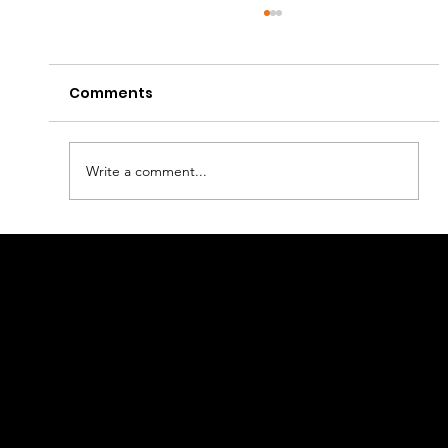
Comments
Write a comment...
告別漏單、錯單：KMS 廚房顯示系統如何
Linkage
提升出餐效率
Retail