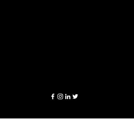
Solutions
Limited
20/F, Leighton Centre, 77 Leighton Road,
Causeway Bay, Hong Kong
Email:
info@linkage-retail.com
Tel: (852) 3157 1384
© 2024 by Linkage Retail Solutions Limited