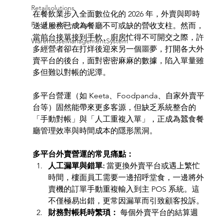
Retailsolutions
在餐飲業步入全面數位化的 2026 年，外賣與即時
Food and Beverage
送遞服務已成為餐廳不可或缺的營收支柱。然而，
當前台接單接到手軟、廚房忙得不可開交之際，許
WarehouseManagementSystem
多經營者卻在打烊後迎來另一個噩夢，打開各大外
賣平台的後台，面對密密麻麻的數據，陷入單量雖
多但難以對帳的泥潭。
多平台營運（如 Keeta、Foodpanda、自家外賣平
台等）固然能帶來更多客源，但缺乏系統整合的
「手動對帳」與「人工重複入單」，正成為蠶食餐
廳管理效率與時間成本的隱形黑洞。
多平台外賣營運的常見痛點：
人工漏單與錯單: 
當更換外賣平台或遇上繁忙
時間，樓面員工需要一邊招呼堂食，一邊將外
賣機的訂單手動重複輸入到主 POS 系統。這
不僅極易出錯，更常因漏單而引致顧客投訴。
財務對帳耗時繁瑣：
 每個外賣平台的結算週