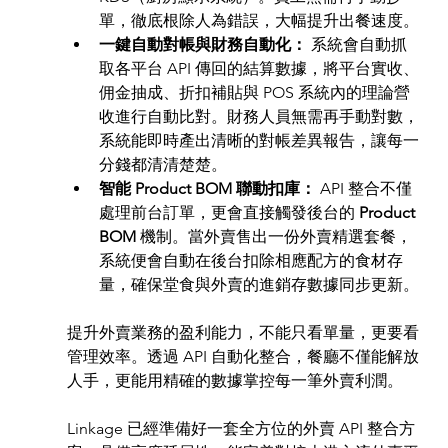
單，徹底根除人為錯誤，大幅提升出餐速度。
一鍵自動對帳與財務自動化：
 系統會自動抓
取各平台 API 傳回的結算數據，將平台實收、
佣金抽成、折扣補貼與 POS 系統內的理論營
收進行自動比對。財務人員無需再手動對數，
系統能即時產出清晰的對帳差異報告，讓每一
分錢都清清楚楚。
智能 Product BOM 聯動扣庫：
 API 整合不僅
處理前台訂單，更會直接觸發後台的 
Product 
BOM
 機制。當外賣售出一份外賣精選套餐，
系統便會自動在後台扣除相應配方的食材存
量，確保堂食與外賣的進銷存數據同步更新。
提升外賣業務的盈利能力，不能只看單量，更要看
管理效率。透過 API 自動化整合，餐廳不僅能解放
人手，更能用精確的數據掌控每一筆外賣利潤。
Linkage 已經準備好一套全方位的外賣 API 整合方