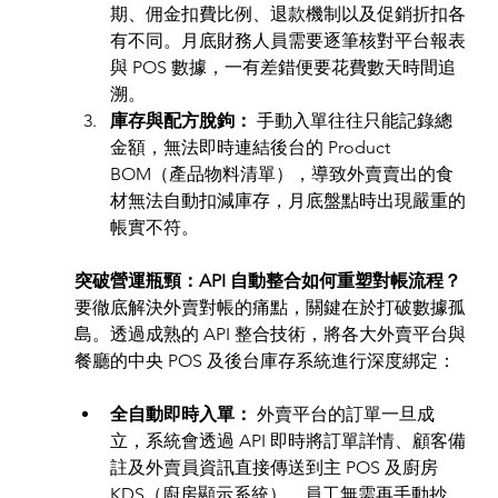
期、佣金扣費比例、退款機制以及促銷折扣各
有不同。月底財務人員需要逐筆核對平台報表
與 POS 數據，一有差錯便要花費數天時間追
溯。
庫存與配方脫鉤：
 手動入單往往只能記錄總
金額，無法即時連結後台的 Product 
BOM（產品物料清單），導致外賣賣出的食
材無法自動扣減庫存，月底盤點時出現嚴重的
帳實不符。
突破營運瓶頸：API 自動整合如何重塑對帳流程？
要徹底解決外賣對帳的痛點，關鍵在於打破數據孤
島。透過成熟的 API 整合技術，將各大外賣平台與
餐廳的中央 POS 及後台庫存系統進行深度綁定：
全自動即時入單：
 外賣平台的訂單一旦成
立，系統會透過 API 即時將訂單詳情、顧客備
註及外賣員資訊直接傳送到主 POS 及廚房 
KDS（廚房顯示系統）。員工無需再手動抄