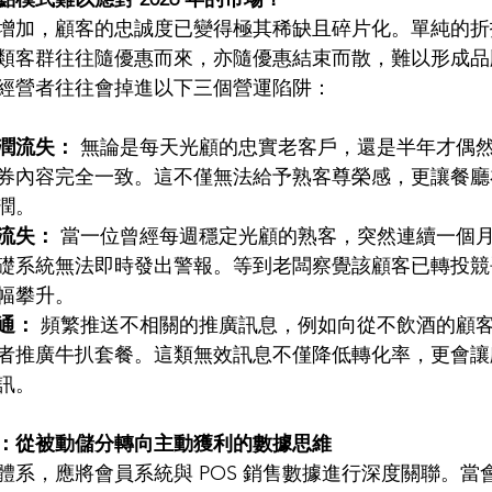
增加，顧客的忠誠度已變得極其稀缺且碎片化。單純的折
類客群往往隨優惠而來，亦隨優惠結束而散，難以形成品
經營者往往會掉進以下三個營運陷阱：
潤流失：
 無論是每天光顧的忠實老客戶，還是半年才偶
券內容完全一致。這不僅無法給予熟客尊榮感，更讓餐廳
潤。
流失：
 當一位曾經每週穩定光顧的熟客，突然連續一個
礎系統無法即時發出警報。等到老闆察覺該顧客已轉投競
幅攀升。
通：
 頻繁推送不相關的推廣訊息，例如向從不飲酒的顧
者推廣牛扒套餐。這類無效訊息不僅降低轉化率，更會讓
訊。
：從被動儲分轉向主動獲利的數據思維
體系，應將會員系統與 POS 銷售數據進行深度關聯。當