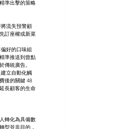
精準出擊的策略
即將流失預警顧
先訂座權或新菜
客偏好的口味組
精準推送到曾點
於傳統廣告。
是建立自動化觸
的關鍵 48 
延長顧客的生命
人轉化為具備數
轉型並非目的，