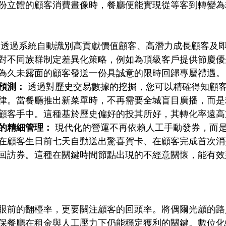
份立體的顧客消費畫像時，餐廳便能實現從等客到轉變為
 透過系統自動識別高貢獻價值顧客、高潛力成長顧客及
對不同族群制定差異化策略，例如為頂級客戶提供節慶優
為久未露面的顧客發送一份具誠意的限時回歸專屬禮遇。
預測：
 透過對歷史交易數據的挖掘，您可以精確得知顧
律。當餐廳推出新菜單時，不再需要全城盲目廣播，而是
顧客手中。這種基於歷史偏好的投其所好，其轉化率遠高
的精細管理：
 現代化的營運不再依賴人工手動發券，而
在顧客生日前七天自動送出驚喜賀卡、在顧客完成首次消費後
回訪券。這種在關鍵時間節點出現的不經意關懷，能有效
眼前的翻檯率，更要關注顧客的回頭率。將偶爾光顧的路
保餐廳在租金與人工壓力下仍能穩定獲利的關鍵。數位化