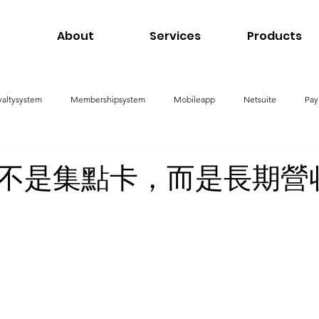
About
Services
Products
yaltysystem
Membershipsystem
Mobileapp
Netsuite
Pay
nagementSystem
不是集點卡，而是長期營