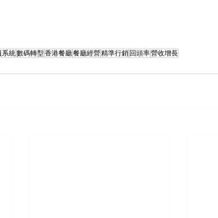
員系統
數碼轉型
香港餐廳
餐廳經營
精準行銷
回頭率
營收增長