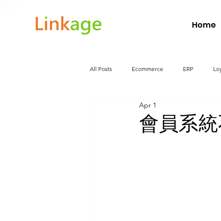
Home
All Posts
Ecommerce
ERP
Lo
Apr 1
Food and Beverage
WarehouseMa
會員系統