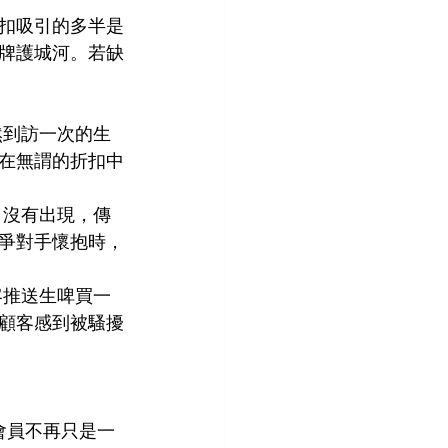
扣吸引的多半是
牌護城河。若缺
然到訪一次的生
在無謂的折扣中
月沒有出現，傳
爭對手懷抱時，
客推送生啤買一
顧客感到被騷擾
會員不再只是一