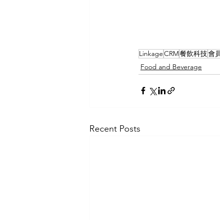
Linkage
CRM
餐飲科技
會
Food and Beverage
Recent Posts