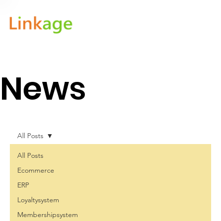
News
All Posts
All Posts
Ecommerce
ERP
Loyaltysystem
Membershipsystem