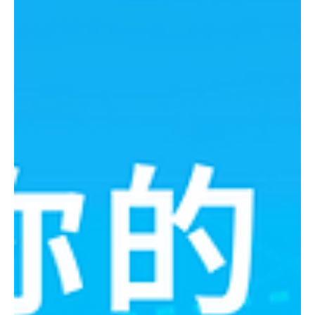
更能令餐廳和顧客同時受惠，並鼓勵會員積極推薦朋友來訪。 街
坊小店優惠小Tips: 要成為顧客心中難以忘懷的街坊小店，打造獨
特的顧客體驗至關重...