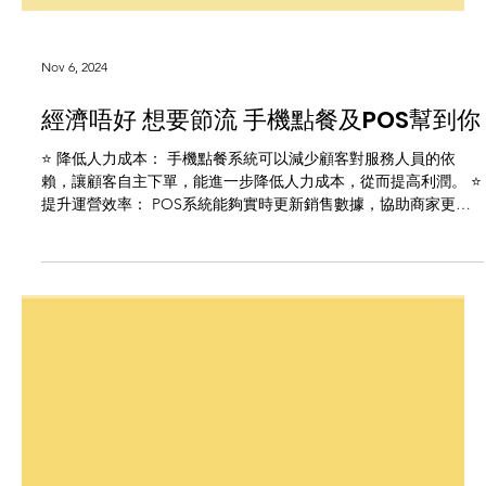
Nov 6, 2024
經濟唔好 想要節流 手機點餐及POS幫到你
⭐ 降低人力成本： 手機點餐系統可以減少顧客對服務人員的依
賴，讓顧客自主下單，能進一步降低人力成本，從而提高利潤。 ⭐
提升運營效率： POS系統能夠實時更新銷售數據，協助商家更深
入了解銷售狀況、顧客喜好和營收趨勢，進而提高資源管理效率，
實現更細緻的營運管理。 ⭐...