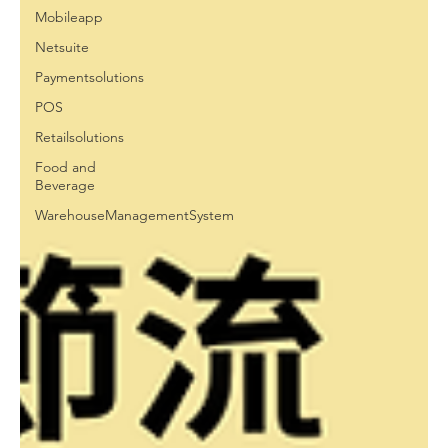
Mobileapp
Netsuite
Paymentsolutions
POS
Retailsolutions
Food and
Beverage
WarehouseManagementSystem