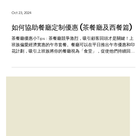
Oct 23, 2024
如何協助餐廳定制優惠 (茶餐廳及西餐篇)
茶餐廳優惠小Tips : 茶餐廳競爭激烈，吸引顧客回頭才是關鍵！上
班族偏愛經濟實惠的午市套餐。餐廳可以在平日推出午市優惠和印
花計劃，吸引上班族將你的餐廳視為「食堂」，促使他們持續回頭
消費！ 西餐優惠小Tips: 在眾多西餐廳中，要脫穎而出就需要獨特
的特色。創新的菜式和獨...