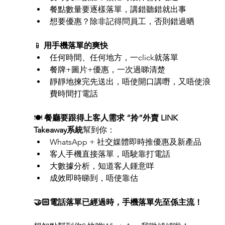
餐點數量要逐樣落單，講錯聽錯就出事
想要優惠？除非記得問員工，否則錯過晒
📱 
用手機落單的爽快
任何時間、任何地方，一click就落單
餐牌+圖片+優惠，一次過睇清楚
靜靜地揀完先送出，唔使開口講嘢，又唔使浪
費時間打電話
🍽️ 
餐廳要跟得上客人需求
”拎”外賣 LINK 
Takeaway系統
幫到你：
WhatsApp + 社交媒體即時推優惠及新產品
客人手機直接落單，唔駛靠打電話
大數據分析，知道客人鍾意咩
成效即時睇到，唔使靠估
🤝🏻電話落單已經過時，手機落單先至係主流！