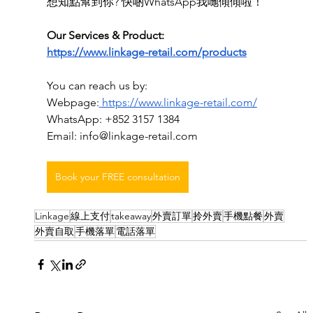
想知點幫到你? 快啲WhatsApp我哋傾傾啦！
Our Services & Product:
https://www.linkage-retail.com/products
You can reach us by:
Webpage:
https://www.linkage-retail.com/
WhatsApp: +852 3157 1384
Email: 
info@linkage-retail.com
Book your FREE consultation
Linkage
線上支付
takeaway
外賣訂單
拎外賣
手機點餐
外賣
外賣自取
手機落單
電話落單