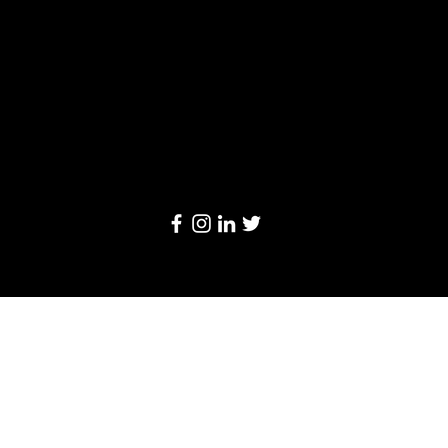
Limited
20/F, Leighton Centre, 77 Leighton Road,
Causeway Bay, Hong Kong
Email:
info@linkage-retail.com
Tel: (852) 3157 1384
© 2024 by Linkage Retail Solutions Limited