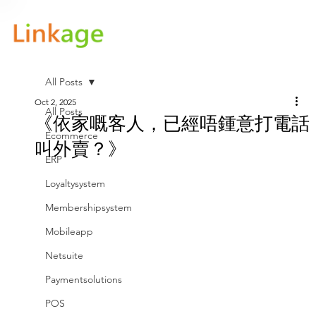
All Posts
Oct 2, 2025
All Posts
《依家嘅客人，已經唔鍾意打電話
Ecommerce
叫外賣？》
ERP
Loyaltysystem
Membershipsystem
Mobileapp
Netsuite
Paymentsolutions
POS